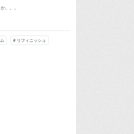
うか。。。
ム
#
リフィニッシュ