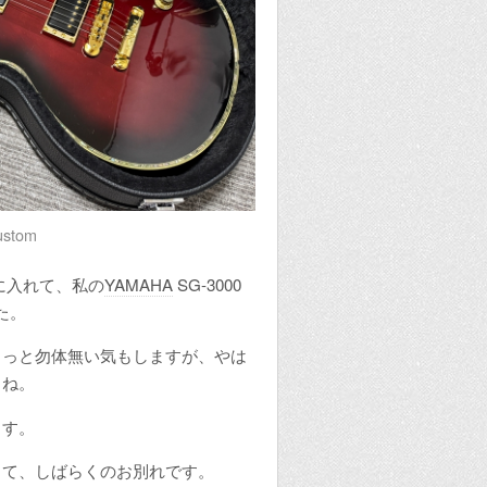
ustom
スに入れて、私の
YAMAHA
SG-3000
た。
ょっと勿体無い気もしますが、やは
らね。
ます。
して、しばらくのお別れです。