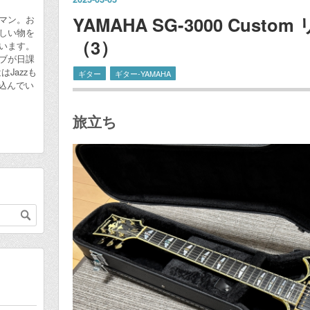
YAMAHA SG-3000 Cus
マン。お
しい物を
（3）
います。
ブが日課
Jazzも
ギター
ギター-YAMAHA
れ込んでい
旅立ち